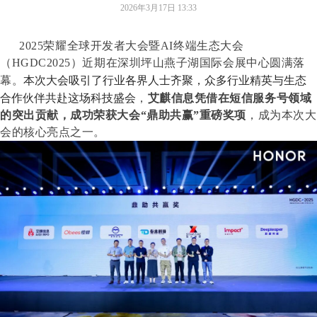
2026年3月17日
13:33
2025荣耀全球开发者大会暨AI终端生态大会
（HGDC2025）近期在深圳坪山燕子湖国际会展中心圆满落
本次大会吸引了行业各界人士齐聚，众多行业精英与生态
幕。
合作伙伴共赴这场科技盛会
，
艾麒信息凭借在短信服务号领域
的突出贡献，成功荣获大会“鼎助共赢”重磅奖项
，成为本次大
会的核心亮点之一。